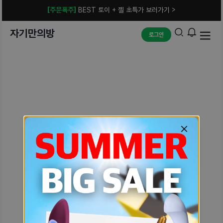
[주문폭주]
BEST 토이 + 젤 초특가 보러가기 >
자기만의방
로그인
예상치 못한 에러입니다.