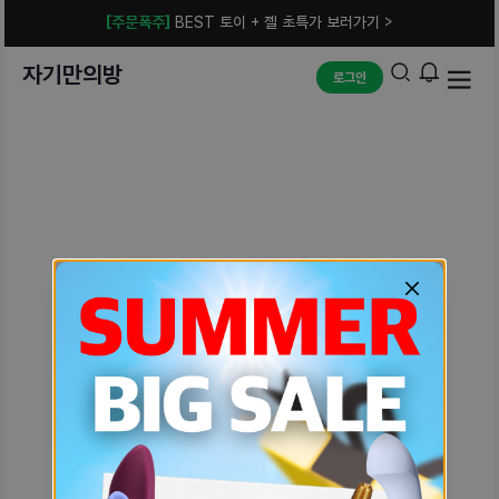
[주문폭주]
BEST 토이 + 젤 초특가 보러가기 >
자기만의방
로그인
예상치 못한 에러입니다.