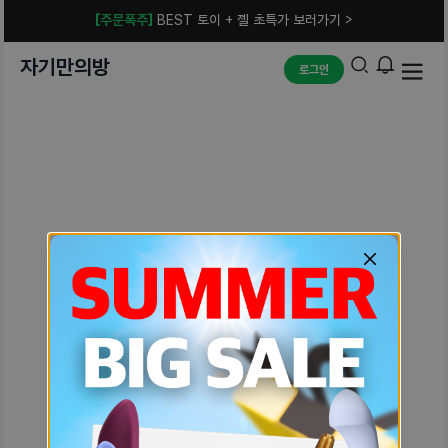
[주문폭주]
BEST 토이 + 젤 초특가 보러가기 >
자기만의방
로그인
예상치 못한 에러입니다.