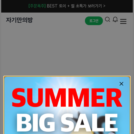
[주문폭주]
BEST 토이 + 젤 초특가 보러가기 >
자기만의방
로그인
예상치 못한 에러입니다.