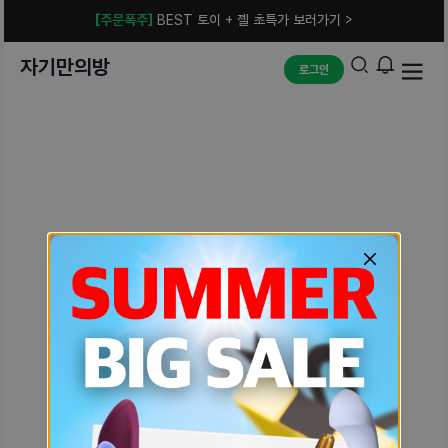
[주문폭주]
BEST 토이 + 젤 초특가 보러가기 >
자기만의방
로그인
예상치 못한 에러입니다.