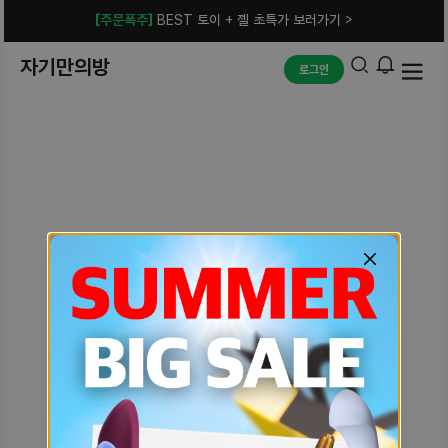
[주문폭주]
BEST 토이 + 젤 초특가 보러가기 >
자기만의방
로그인
예상치 못한 에러입니다.