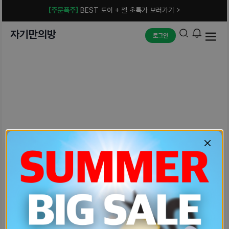
[주문폭주]
BEST 토이 + 젤 초특가 보러가기 >
자기만의방
로그인
예상치 못한 에러입니다.