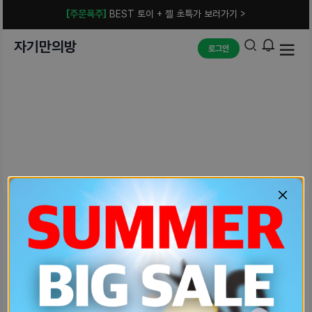
[주문폭주]
BEST 토이 + 젤 초특가 보러가기 >
자기만의방
로그인
예상치 못한 에러입니다.