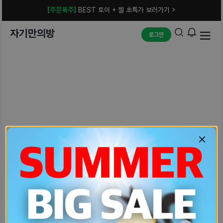
[주문폭주]
BEST 토이 + 젤 초특가 보러가기 >
자기만의방
로그인
예상치 못한 에러입니다.