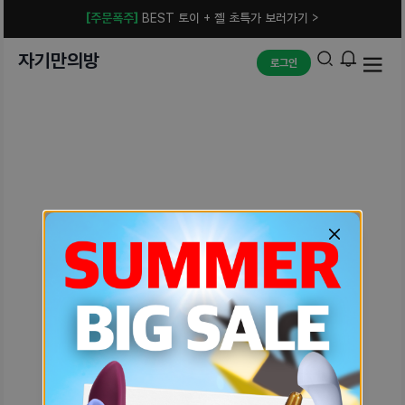
[주문폭주]
BEST 토이 + 젤 초특가 보러가기 >
자기만의방
로그인
예상치 못한 에러입니다.