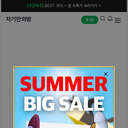
[주문폭주]
BEST 토이 + 젤 초특가 보러가기 >
자기만의방
로그인
예상치 못한 에러입니다.