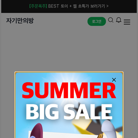
[주문폭주]
BEST 토이 + 젤 초특가 보러가기 >
자기만의방
로그인
예상치 못한 에러입니다.