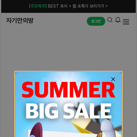
[주문폭주]
BEST 토이 + 젤 초특가 보러가기 >
자기만의방
로그인
예상치 못한 에러입니다.