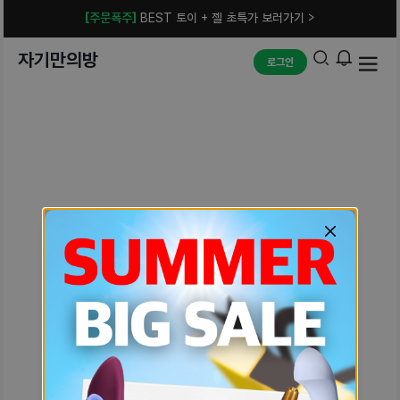
[주문폭주]
BEST 토이 + 젤 초특가 보러가기 >
자기만의방
로그인
예상치 못한 에러입니다.