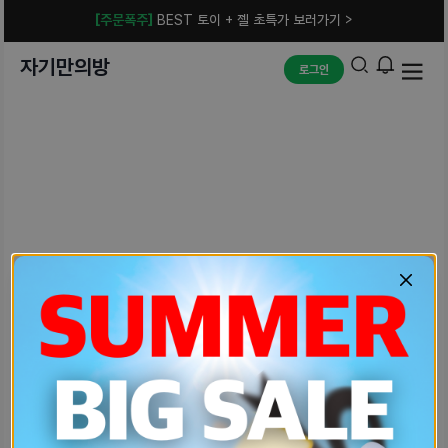
[주문폭주]
BEST 토이 + 젤 초특가 보러가기 >
자기만의방
로그인
예상치 못한 에러입니다.