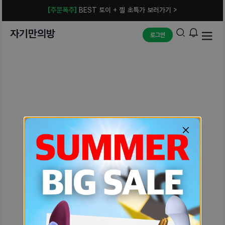
[주문폭주]
BEST 토이 + 젤 초특가 보러가기 >
자기만의방
로그인
예상치 못한 에러입니다.