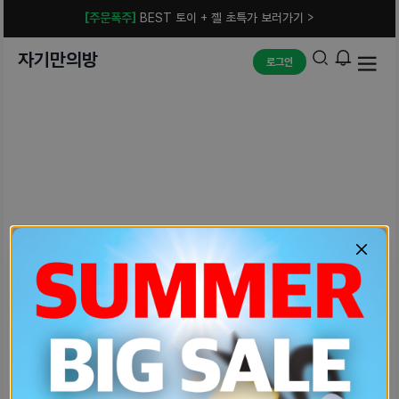
[주문폭주]
BEST 토이 + 젤 초특가 보러가기 >
자기만의방
로그인
예상치 못한 에러입니다.