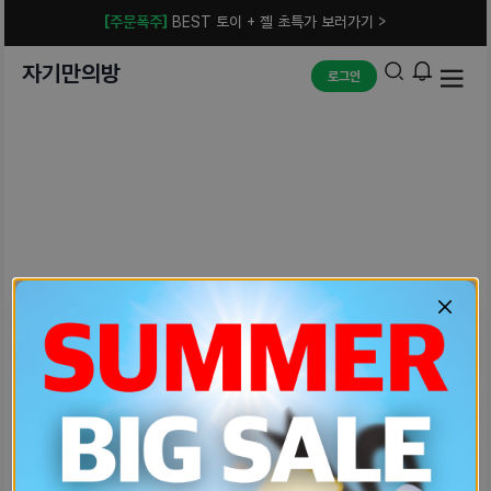
[주문폭주]
BEST 토이 + 젤 초특가 보러가기 >
자기만의방
로그인
예상치 못한 에러입니다.