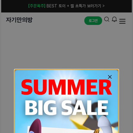
[주문폭주]
BEST 토이 + 젤 초특가 보러가기 >
자기만의방
로그인
예상치 못한 에러입니다.