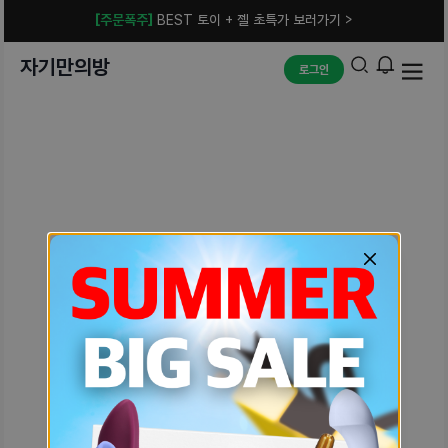
[주문폭주]
BEST 토이 + 젤 초특가 보러가기 >
자기만의방
로그인
예상치 못한 에러입니다.