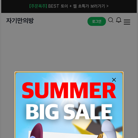
[주문폭주]
BEST 토이 + 젤 초특가 보러가기 >
자기만의방
로그인
예상치 못한 에러입니다.