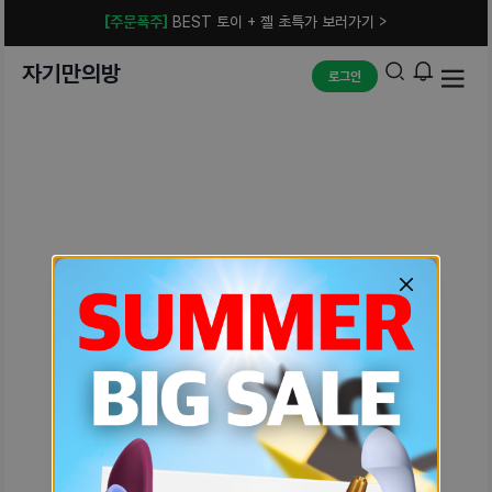
[주문폭주]
BEST 토이 + 젤 초특가 보러가기 >
자기만의방
로그인
예상치 못한 에러입니다.