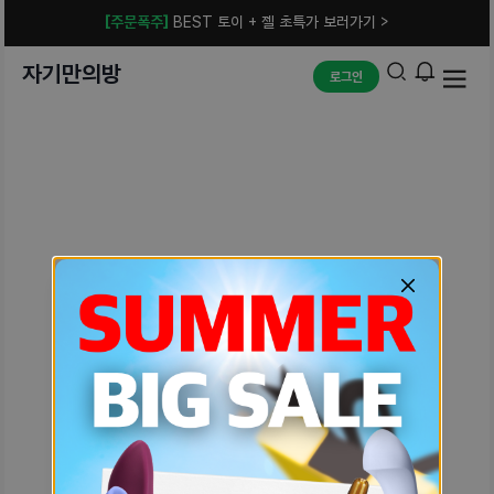
[주문폭주]
BEST 토이 + 젤 초특가 보러가기 >
자기만의방
로그인
예상치 못한 에러입니다.