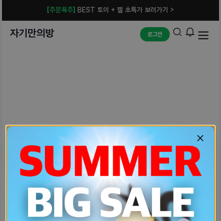
[주문폭주]
BEST 토이 + 젤 초특가 보러가기 >
자기만의방
로그인
예상치 못한 에러입니다.