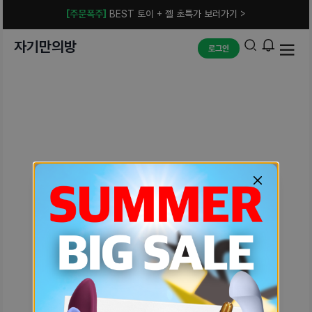
[주문폭주]
BEST 토이 + 젤 초특가 보러가기 >
자기만의방
로그인
예상치 못한 에러입니다.