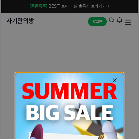
[주문폭주]
BEST 토이 + 젤 초특가 보러가기 >
자기만의방
로그인
예상치 못한 에러입니다.