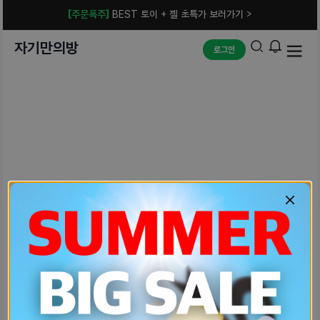
[주문폭주]
BEST 토이 + 젤 초특가 보러가기 >
자기만의방
로그인
예상치 못한 에러입니다.