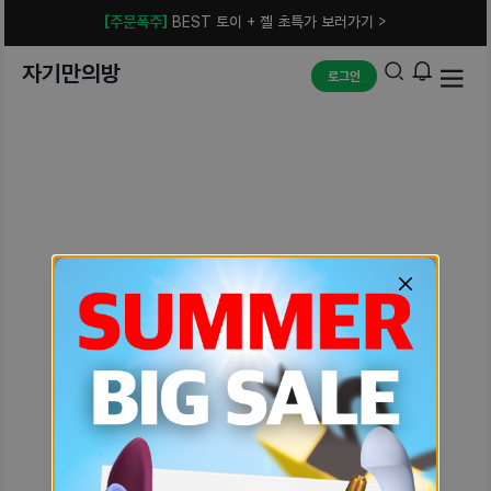
[주문폭주]
BEST 토이 + 젤 초특가 보러가기 >
자기만의방
로그인
예상치 못한 에러입니다.