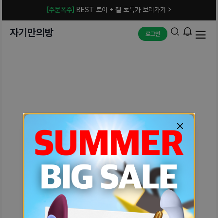
[주문폭주]
BEST 토이 + 젤 초특가 보러가기 >
자기만의방
로그인
예상치 못한 에러입니다.