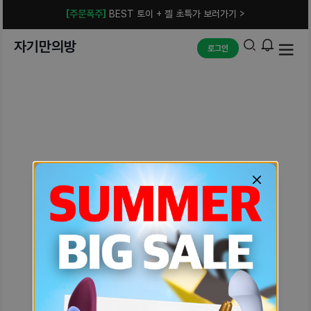
[주문폭주]
BEST 토이 + 젤 초특가 보러가기 >
자기만의방
로그인
예상치 못한 에러입니다.