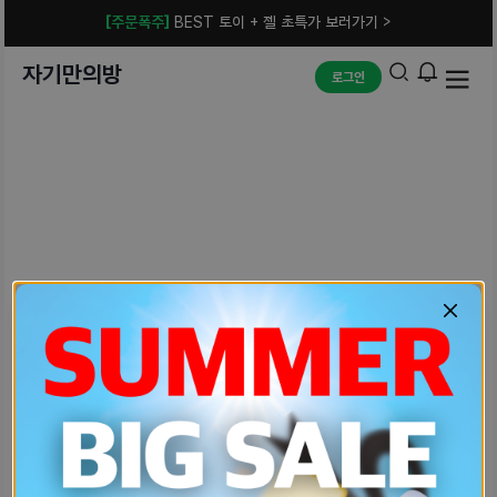
[주문폭주]
BEST 토이 + 젤 초특가 보러가기 >
자기만의방
로그인
예상치 못한 에러입니다.