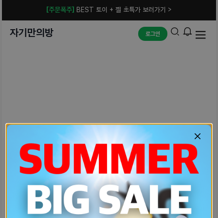
[주문폭주]
BEST 토이 + 젤 초특가 보러가기 >
자기만의방
로그인
예상치 못한 에러입니다.