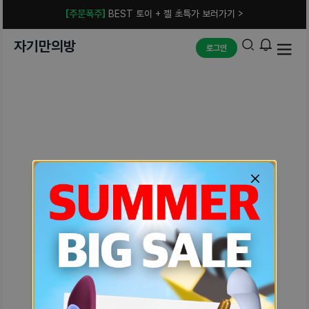
[주문폭주]
BEST 토이 + 젤 초특가 보러가기 >
자기만의방
로그인
예상치 못한 에러입니다.