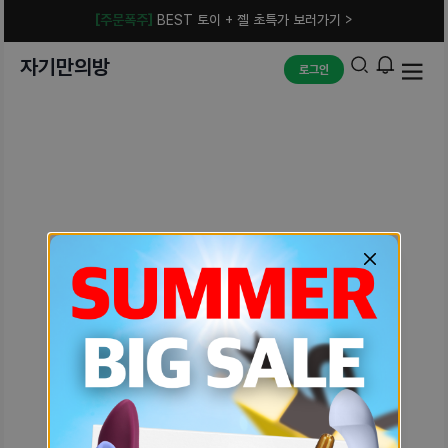
[주문폭주]
BEST 토이 + 젤 초특가 보러가기 >
자기만의방
로그인
예상치 못한 에러입니다.