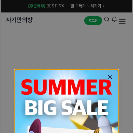
[주문폭주]
BEST 토이 + 젤 초특가 보러가기 >
자기만의방
로그인
예상치 못한 에러입니다.