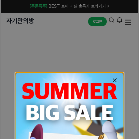
[주문폭주]
BEST 토이 + 젤 초특가 보러가기 >
자기만의방
로그인
예상치 못한 에러입니다.