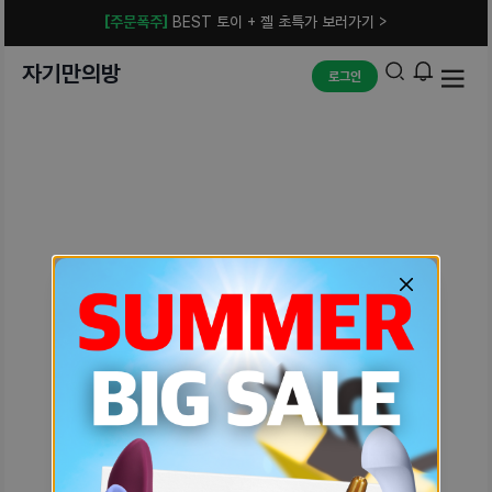
[주문폭주]
BEST 토이 + 젤 초특가 보러가기 >
자기만의방
로그인
예상치 못한 에러입니다.