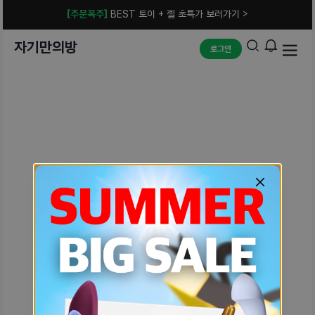
[주문폭주]
BEST 토이 + 젤 초특가 보러가기 >
자기만의방
로그인
예상치 못한 에러입니다.