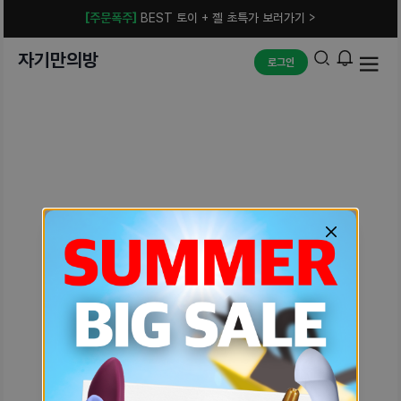
[주문폭주]
BEST 토이 + 젤 초특가 보러가기 >
자기만의방
로그인
예상치 못한 에러입니다.