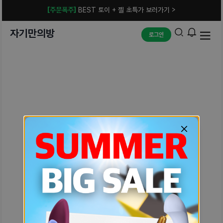
[주문폭주]
BEST 토이 + 젤 초특가 보러가기 >
자기만의방
로그인
예상치 못한 에러입니다.