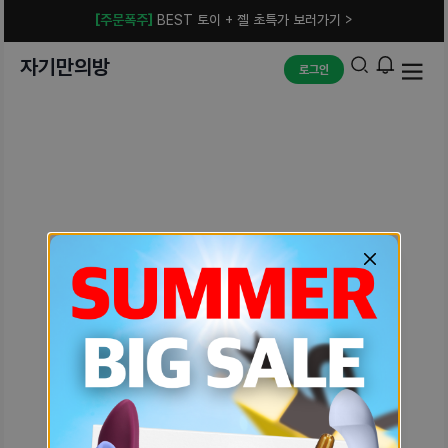
[주문폭주]
BEST 토이 + 젤 초특가 보러가기 >
자기만의방
로그인
예상치 못한 에러입니다.