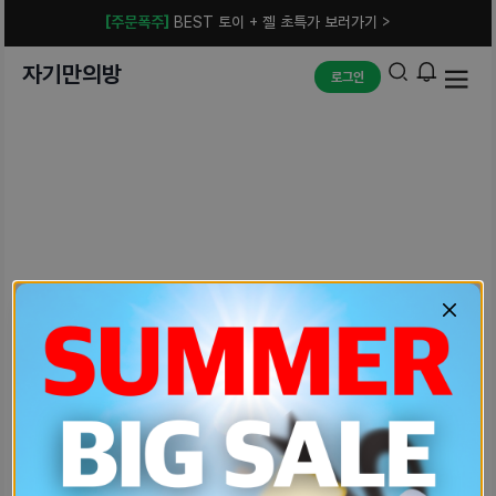
[주문폭주]
BEST 토이 + 젤 초특가 보러가기 >
자기만의방
로그인
예상치 못한 에러입니다.