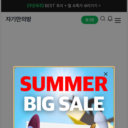
[주문폭주]
BEST 토이 + 젤 초특가 보러가기 >
자기만의방
로그인
예상치 못한 에러입니다.