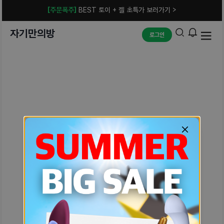
[주문폭주]
BEST 토이 + 젤 초특가 보러가기 >
자기만의방
로그인
예상치 못한 에러입니다.