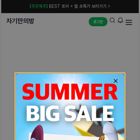
[주문폭주]
BEST 토이 + 젤 초특가 보러가기 >
자기만의방
로그인
예상치 못한 에러입니다.