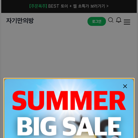
[주문폭주]
BEST 토이 + 젤 초특가 보러가기 >
자기만의방
로그인
예상치 못한 에러입니다.