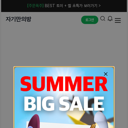
[주문폭주]
BEST 토이 + 젤 초특가 보러가기 >
자기만의방
로그인
예상치 못한 에러입니다.