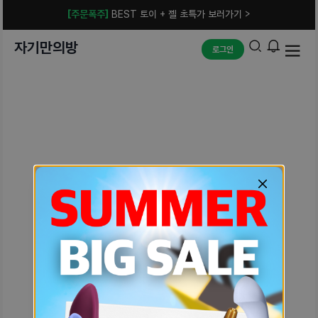
[주문폭주]
BEST 토이 + 젤 초특가 보러가기 >
자기만의방
로그인
예상치 못한 에러입니다.