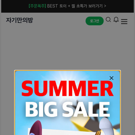
[주문폭주]
BEST 토이 + 젤 초특가 보러가기 >
자기만의방
로그인
예상치 못한 에러입니다.