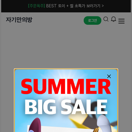
[주문폭주]
BEST 토이 + 젤 초특가 보러가기 >
자기만의방
로그인
예상치 못한 에러입니다.